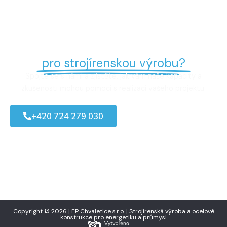
Potřebujete spolehlivého partnera
pro strojírenskou výrobu?
Spojte se s námi a zjistěte, jak vám naše kapacity a
zkušenosti mohou pomoci s realizací vašeho projektu.
+420
724 279 030
Kontakty
Copyright
©
2026
| EP Chvaletice s.r.o. | Strojírenská výroba a ocelové
konstrukce pro energetiku a průmysl