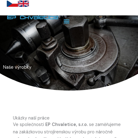
Přeskočit
na
obsah
Naše výrobky
Ukázky naší práce
Ve společnosti
EP Chvaletice, s.r.o.
se zaměřujeme
na zakázkovou strojírenskou výrobu pro náročné